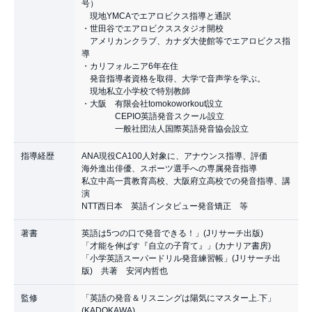
号）
現地YMCAでエアロビクス指導と通訳
・世田谷でエアロビクススタジオ開校
アメリカンクラブ、カナダ大使館等でエアロビクス指
導
・カリフォルニア6年在住
発音指導者資格を取得、大学で音声学を学ぶ。
現地私立小学校で特別教師
・大阪 有限会社tomokoworkout設立
CEPIO英語発音スクール設立
一般社団法人国際英語発音協会設立
指導経歴
ANA現役CA100人対象に、アナウンス指導、評価
海外進出俳優、スポーツ選手への専属発音指導
私立中高一貫教育高校、大阪府立高校での発音指導、講
演
NTT西日本 英語インタビュー発音矯正 等
著書
英語は5つの口で発音できる！」(Jリサーチ出版)
「才能を伸ばす『自立の子育て』」(カナリア書房)
「小学英語スーパードリル発音練習帳」(Jリサーチ出
版) 共著 安河内哲也
監修
「英語の発音＆リスニングは陽気にマスター上.下」
(KADOKAWA)