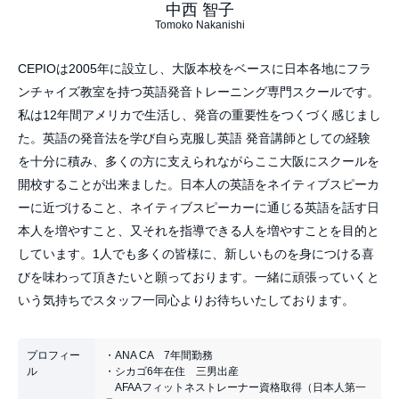
中西 智子
Tomoko Nakanishi
CEPIOは2005年に設立し、
大阪本校をベースに日本各地にフラ
ンチャイズ教室を持つ英語発音
トレーニング専門スクールです。
私は12年間アメリカで生活し、発音の重要性をつくづく感じまし
た。英語の発音法を学び自ら克服し英語 発音講師としての経験
を十分に積み、多くの方に支えられながらここ大阪にスクールを
開校することが出来ました。日本人の英語をネイティブスピーカ
ーに近づけること、ネイティブスピーカーに通じる英語を話す日
本人を増やすこと、又それを指導できる人を増やすことを目的と
しています。1人でも多くの皆様に、新しいものを身につける喜
びを味わって頂きたいと願っております。一緒に頑張っていくと
いう気持ちでスタッフ一同心よりお待ちいたしております。
プロフィー
・ANA CA 7年間勤務
ル
・シカゴ6年在住 三男出産
AFAAフィットネストレーナー資格取得（日本人第一