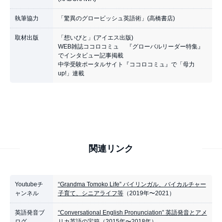
執筆協力
「驚異のグロービッシュ英語術」(高橋書店)
取材出版
「想いびと」(アイエス出版)
WEB雑誌ココロコミュ 『グローバルリーダー特集』
でインタビュー記事掲載
中学受験ポータルサイト『ココロコミュ』で「母力
up!」連載
関連リンク
Youtubeチ
“Grandma Tomoko Life” バイリンガル、バイカルチャー
ャンネル
子育て、シニアライフ等
（2019年〜2021）
英語発音ブ
“Conversational English Pronunciation” 英語発音とアメ
ログ
リカ英語の宝箱
（2015年〜2018年）